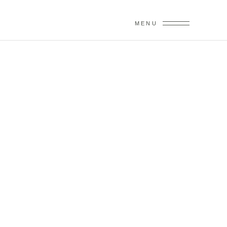
MENU
AQUAMA
RIN
BLOGS