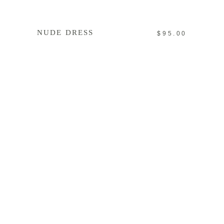
WEITERLESEN
NUDE DRESS
$
95.00
IN DEN WARENKORB