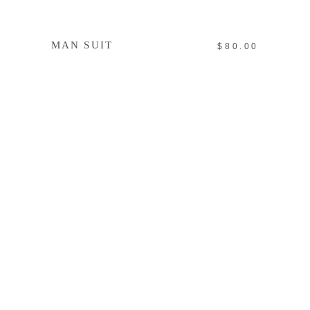
IN DEN WARENKORB
MAN SUIT
$
80.00
IN DEN WARENKORB